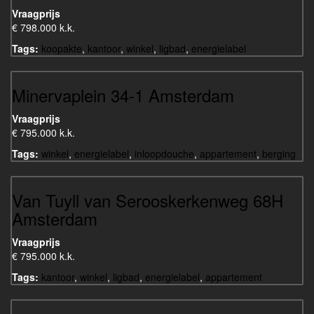
Vraagprijs
€ 798.000 k.k.
Tags:
koopakte
,
kantoor
,
winkel
,
ligbad
,
energielabel
Minervaplein 34-1 Amsterdam
Vraagprijs
€ 795.000 k.k.
Tags:
winkel
,
energielabel
,
inloopdouche
,
appartement
,
berging
Van Tuyll van Serooskerkenweg 68H
Amsterdam
Vraagprijs
€ 795.000 k.k.
Tags:
kantoor
,
winkel
,
ligbad
,
energielabel
,
appartement