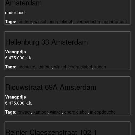
Amsterdam
onder bod
Tags:
kantoor
,
winkel
,
energielabel
,
inloopdouche
,
appartement
Hellenburg 33 Amsterdam
Vraagprijs
€ 475.000 k.k.
Tags:
koopakte
,
kantoor
,
winkel
,
energielabel
,
kopen
Riouwstraat 69A Amsterdam
Vraagprijs
€ 475.000 k.k.
Tags:
privacy
,
kantoor
,
winkel
,
energielabel
,
inloopdouche
Reinier Claeszenstraat 102-1