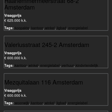
Haarlemmermeerstraat 68-2
Amsterdam
Vraagprijs
€ 625.000 k.k.
Tags:
koopakte
,
kantoor
,
winkel
,
ligbad
,
energielabel
Valeriusstraat 245-2 Amsterdam
Vraagprijs
€ 600.000 k.k.
Tags:
kantoor
,
winkel
,
energielabel
,
verhuur
,
kindvriendelijk
Mezquitalaan 116 Amsterdam
Vraagprijs
€ 600.000 k.k.
Tags:
woonwijk
,
kantoor
,
winkel
,
ligbad
,
energielabel