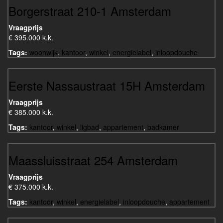
Borgerstraat 210-1 Amsterdam
Vraagprijs
€ 395.000 k.k.
Tags:
woonwijk
,
kantoor
,
winkel
,
energielabel
,
inloopdouche
Eerste Nassaustraat 15H Amsterdam
Vraagprijs
€ 385.000 k.k.
Tags:
kantoor
,
winkel
,
ligbad
,
appartement
,
badkamer
Maassluisstraat 254 Amsterdam
Vraagprijs
€ 375.000 k.k.
Tags:
kantoor
,
winkel
,
energielabel
,
inloopdouche
,
appartement