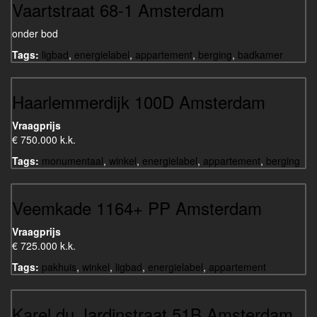
Vaartstraat 68-1 Amsterdam
onder bod
Tags:
ligbad
,
energielabel
,
appartement
,
berging
,
badkamer
Haarlemmerdijk 100D Amsterdam
Vraagprijs
€ 750.000 k.k.
Tags:
monumentaal
,
winkel
,
energielabel
,
appartement
,
berging
Veemkade 1164+ PP Amsterdam
Vraagprijs
€ 725.000 k.k.
Tags:
pakhuis
,
winkel
,
ligbad
,
energielabel
,
appartement
Karel du Jardinstraat 51B Amsterdam