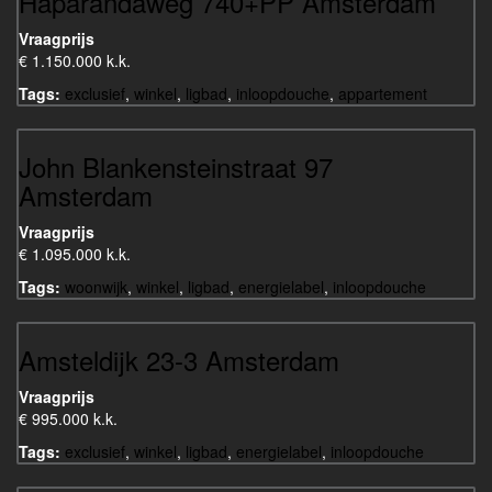
Haparandaweg 740+PP Amsterdam
Vraagprijs
€ 1.150.000 k.k.
Tags:
exclusief
,
winkel
,
ligbad
,
inloopdouche
,
appartement
John Blankensteinstraat 97
Amsterdam
Vraagprijs
€ 1.095.000 k.k.
Tags:
woonwijk
,
winkel
,
ligbad
,
energielabel
,
inloopdouche
Amsteldijk 23-3 Amsterdam
Vraagprijs
€ 995.000 k.k.
Tags:
exclusief
,
winkel
,
ligbad
,
energielabel
,
inloopdouche