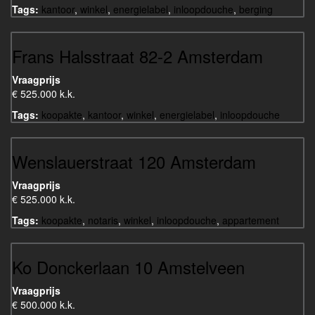
Tags:
kantoor
,
winkel
,
energielabel
,
inloopdouche
,
berging
Frans Halsstraat 82-2 Amsterdam
Vraagprijs
€ 525.000 k.k.
Tags:
koopakte
,
kantoor
,
winkel
,
energielabel
,
inloopdouche
Wenslauerstraat 120 Amsterdam
Vraagprijs
€ 525.000 k.k.
Tags:
koopakte
,
notaris
,
winkel
,
inloopdouche
,
appartement
Ko Donckerlaan 10 Amstelveen
Vraagprijs
€ 500.000 k.k.