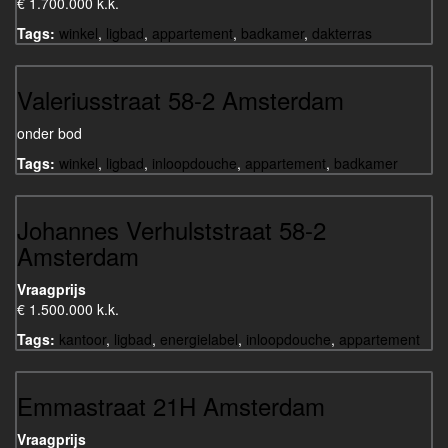
€ 1.700.000 k.k.
Tags:
winkel
,
ligbad
,
appartement
,
badkamer
,
dakterras
Valeriusstraat 58-2 Amsterdam
onder bod
Tags:
winkel
,
ligbad
,
inloopdouche
,
appartement
,
badkamer
Johannes Verhulststraat 58-2
Amsterdam
Vraagprijs
€ 1.500.000 k.k.
Tags:
kantoor
,
ligbad
,
energielabel
,
inloopdouche
,
appartement
Emmastraat 21H Amsterdam
Vraagprijs