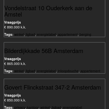
Vondelstraat 10 Ouderkerk aan de
Amstel
Vraagprijs
€ 890.000 k.k.
Tags:
winkel
,
ligbad
,
energielabel
,
appartement
,
berging
Bilderdijkkade 56B Amsterdam
Vraagprijs
€ 865.000 k.k.
Tags:
winkel
,
ligbad
,
energielabel
,
inloopdouche
,
appartement
Govert Flinckstraat 347-2 Amsterdam
Vraagprijs
€ 850.000 k.k.
Tags:
privacy
,
kantoor
,
winkel
,
ligbad
,
energielabel