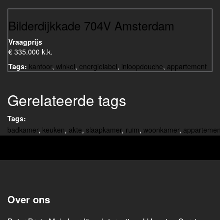
Bilderdijkkade 704V Amsterdam
Vraagprijs
€ 335.000 k.k.
Tags:
kantoor
,
winkel
,
energielabel
,
inloopdouche
,
appartement
Gerelateerde tags
Tags:
badkamer
,
keuken
,
akte
,
slaapkamer
,
ruim
,
woonkamer
,
appartemen
Over ons