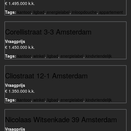
€ 1.495.000 k.k.
Tags:
kantoor
,
ligbad
,
energielabel
,
inloopdouche
,
appartement
Corellistraat 3-3 Amsterdam
Vraagprijs
€ 1.450.000 k.k.
Tags:
kantoor
,
winkel
,
ligbad
,
energielabel
,
kindvriendelijk
Cliostraat 12-1 Amsterdam
Vraagprijs
€ 1.350.000 k.k.
Tags:
kantoor
,
winkel
,
ligbad
,
energielabel
,
kindvriendelijk
Nicolaas Witsenkade 39 Amsterdam
Vraagprijs