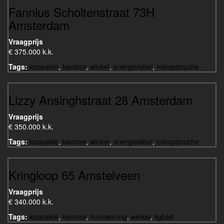
Fannius Scholtenstraat 73H
Amsterdam
Vraagprijs
€ 375.000 k.k.
Tags:
koopakte
,
kantoor
,
winkel
,
energielabel
,
inloopdouche
Lizzy Ansinghstraat 28 Amsterdam
Vraagprijs
€ 350.000 k.k.
Tags:
koopakte
,
kantoor
,
winkel
,
energielabel
,
inloopdouche
Kringloop 65 Amstelveen
Vraagprijs
€ 340.000 k.k.
Tags:
koopakte
,
kantoor
,
huurwoning
,
winkel
,
ligbad