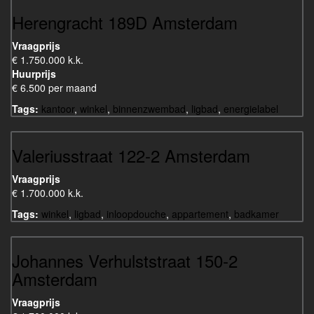
Herengracht 189D Amsterdam
Vraagprijs
€ 1.750.000 k.k.
Huurprijs
€ 6.500 per maand
Tags:
kantoor
,
winkel
,
binnenzwembad
,
ligbad
,
energielabel
Valeriusstraat 122-2 Amsterdam
Vraagprijs
€ 1.700.000 k.k.
Tags:
winkel
,
ligbad
,
inloopdouche
,
appartement
,
badkamer
Johannes Verhulststraat 150-2
Amsterdam
Vraagprijs