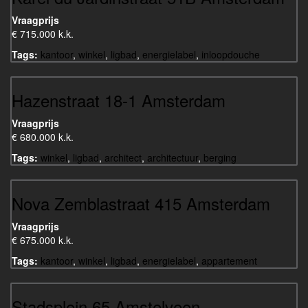
Vraagprijs
€ 715.000 k.k.
Tags:
kantoor
,
winkel
,
ligbad
,
energielabel
,
inloopdouche
Hazenstraat 18-1 Amsterdam
Vraagprijs
€ 680.000 k.k.
Tags:
winkel
,
ligbad
,
architect
,
architectuur
,
berging
Nova Zemblastraat 415 Amsterdam
Vraagprijs
€ 675.000 k.k.
Tags:
kantoor
,
winkel
,
ligbad
,
energielabel
,
appartement
Stadsplein 65 Amstelveen