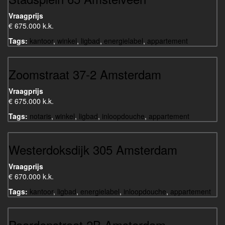
Vraagprijs
€ 675.000 k.k.
Tags:
kantoor
,
winkel
,
ligbad
,
energielabel
,
appartement
Zoomstraat 37-2 Amsterdam
Vraagprijs
€ 675.000 k.k.
Tags:
notaris
,
winkel
,
ligbad
,
inloopdouche
,
appartement
Westerdoksdijk 305 Amsterdam
Vraagprijs
€ 670.000 k.k.
Tags:
kantoor
,
ligbad
,
energielabel
,
inloopdouche
,
appartement
Paardenstraat 2B Amsterdam