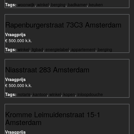
Tags:
woonwijk
,
winkel
,
berging
,
badkamer
,
keuken
Rapenburgerstraat 73C3 Amsterdam
Vraagprijs
€ 500.000 k.k.
Tags:
winkel
,
ligbad
,
energielabel
,
appartement
,
berging
Niasstraat 283 Amsterdam
Vraagprijs
€ 500.000 k.k.
Tags:
notaris
,
kantoor
,
winkel
,
kopen
,
inloopdouche
Kromme Leimuidenstraat 15-1
Amsterdam
Vraagprijs