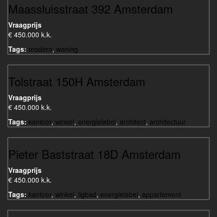
Maassluisstraat 392 Amsterdam
Vraagprijs
€ 450.000 k.k.
Tags:
modern
,
woning
Tolstraat 150H Amsterdam
Vraagprijs
€ 450.000 k.k.
Tags:
kantoor
,
winkel
,
energielabel
,
architect
,
architectuur
Pieter Baststraat 18D Amsterdam
Vraagprijs
€ 450.000 k.k.
Tags:
kantoor
,
winkel
,
ligbad
,
energielabel
,
appartement