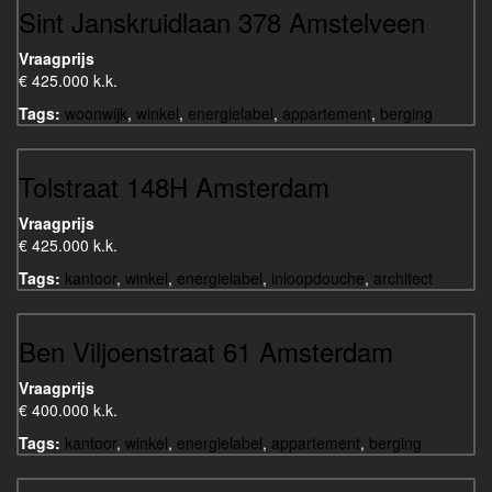
Sint Janskruidlaan 378 Amstelveen
Vraagprijs
€ 425.000 k.k.
Tags:
woonwijk
,
winkel
,
energielabel
,
appartement
,
berging
Tolstraat 148H Amsterdam
Vraagprijs
€ 425.000 k.k.
Tags:
kantoor
,
winkel
,
energielabel
,
inloopdouche
,
architect
Ben Viljoenstraat 61 Amsterdam
Vraagprijs
€ 400.000 k.k.
Tags:
kantoor
,
winkel
,
energielabel
,
appartement
,
berging