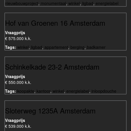
nieuwbouwproject
,
monumentaal
,
winkel
,
ligbad
,
energielabel
Hof van Groenen 16 Amsterdam
Vraagprijs
€ 575.000 k.k.
Tags:
winkel
,
ligbad
,
appartement
,
berging
,
badkamer
Schinkelkade 23-2 Amsterdam
Vraagprijs
€ 550.000 k.k.
Tags:
koopakte
,
kantoor
,
winkel
,
energielabel
,
inloopdouche
Sloterweg 1235A Amsterdam
Vraagprijs
€ 539.000 k.k.