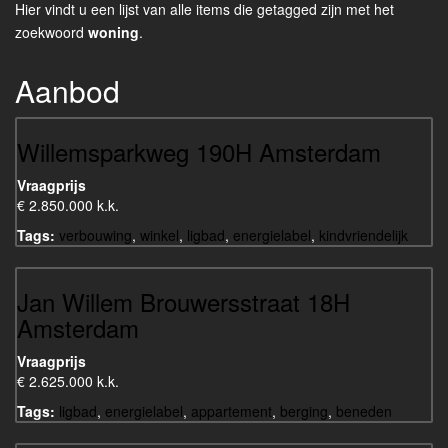
Hier vindt u een lijst van alle items die getagged zijn met het
zoekwoord
woning
.
Aanbod
Willemsparkweg 190H Amsterdam
Vraagprijs
€ 2.850.000 k.k.
Tags:
verbouwing
,
winkel
,
ligbad
,
energielabel
,
kindvriendelijk
Jan Willem Brouwersstraat 18H
Amsterdam
Vraagprijs
€ 2.625.000 k.k.
Tags:
ligbad
,
energielabel
,
appartement
,
berging
,
beneden