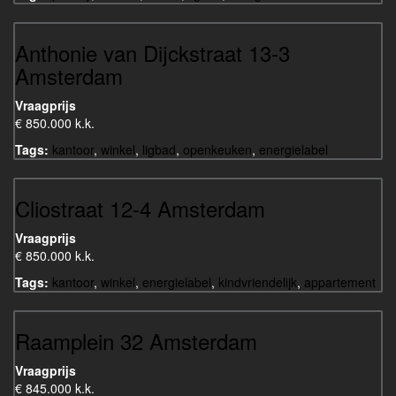
Anthonie van Dijckstraat 13-3
Amsterdam
Vraagprijs
€ 850.000 k.k.
Tags:
kantoor
,
winkel
,
ligbad
,
openkeuken
,
energielabel
Cliostraat 12-4 Amsterdam
Vraagprijs
€ 850.000 k.k.
Tags:
kantoor
,
winkel
,
energielabel
,
kindvriendelijk
,
appartement
Raamplein 32 Amsterdam
Vraagprijs
€ 845.000 k.k.