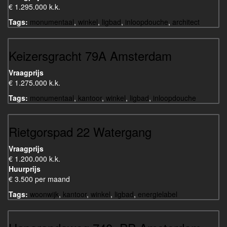
€ 1.295.000 k.k.
Tags:
monumentaal
,
winkel
,
ligbad
,
inloopdouche
,
architect
Keizersgracht 79A Amsterdam
Vraagprijs
€ 1.275.000 k.k.
Tags:
monumentaal
,
kantoor
,
winkel
,
ligbad
,
inloopdouche
Rietgorspad 22 Watergang
Vraagprijs
€ 1.200.000 k.k.
Huurprijs
€ 3.500 per maand
Tags:
woonwijk
,
kantoor
,
winkel
,
ligbad
,
energielabel