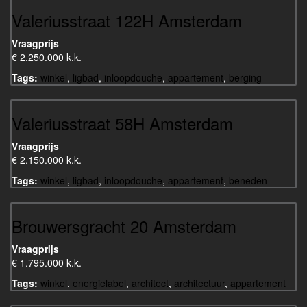
Valeriusstraat 122H Amsterdam
Vraagprijs
€ 2.250.000 k.k.
Tags:
winkel
,
ligbad
,
inloopdouche
,
appartement
,
berging
Valeriusstraat 58H Amsterdam
Vraagprijs
€ 2.150.000 k.k.
Tags:
winkel
,
ligbad
,
inloopdouche
,
appartement
,
beneden
Brouwersgracht 20 Amsterdam
Vraagprijs
€ 1.795.000 k.k.
Tags:
winkel
,
energielabel
,
architect
,
architectuur
,
appartement