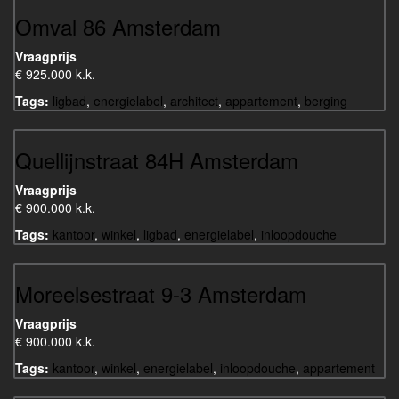
Omval 86 Amsterdam
Vraagprijs
€ 925.000 k.k.
Tags:
ligbad
,
energielabel
,
architect
,
appartement
,
berging
Quellijnstraat 84H Amsterdam
Vraagprijs
€ 900.000 k.k.
Tags:
kantoor
,
winkel
,
ligbad
,
energielabel
,
inloopdouche
Moreelsestraat 9-3 Amsterdam
Vraagprijs
€ 900.000 k.k.
Tags:
kantoor
,
winkel
,
energielabel
,
inloopdouche
,
appartement