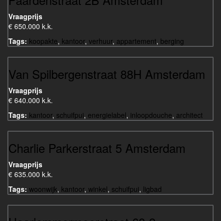
Vraagprijs
€ 650.000 k.k.
Tags:
koopakte
,
kantoor
,
verhuur
,
appartement
,
berging
Van Spilbergenstraat 88H Amsterdam
Vraagprijs
€ 640.000 k.k.
Tags:
kantoor
,
schuifpui
,
energielabel
,
inloopdouche
,
architect
Charlie Parkerstraat 5 Amsterdam
Vraagprijs
€ 635.000 k.k.
Tags:
woonwijk
,
kantoor
,
winkel
,
schuifpui
,
ligbad