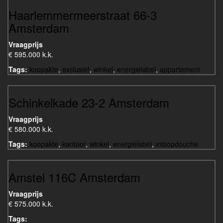
Haarlemmermeerstraat 66-3
Amsterdam
Vraagprijs
€ 595.000 k.k.
Tags:
koopakte
,
exclusief
,
winkel
,
energielabel
,
appartement
Schinkelkade 23-2 Amsterdam
Vraagprijs
€ 580.000 k.k.
Tags:
koopakte
,
kantoor
,
winkel
,
energielabel
,
inloopdouche
Amstel 116C Amsterdam
Vraagprijs
€ 575.000 k.k.
Tags: