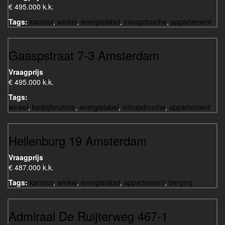
€ 495.000 k.k.
Tags:
kantoor
,
winkel
,
energielabel
,
inloopdouche
,
appartement
Gaaspstraat 7-3 Amsterdam
Vraagprijs
€ 495.000 k.k.
Tags:
winkel
,
bedrijfsruimte
,
energielabel
,
inloopdouche
,
appartement
Hellenburg 19 Amsterdam
Vraagprijs
€ 487.000 k.k.
Tags:
kantoor
,
winkel
,
energielabel
,
appartement
,
berging
Admiraal De Ruijterweg 467-1