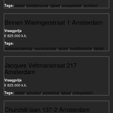
Tags:
winkel
,
bedrijfsruimte
,
ligbad
,
energielabel
,
architect
Binnen Wieringerstraat 1 Amsterdam
Vraagprijs
€ 825.000 k.k.
Tags:
opstalverzekering
,
monumentaal
,
winkel
,
bedrijfsruimte
,
ligbad
Jacques Veltmanstraat 217
Amsterdam
Vraagprijs
€ 825.000 k.k.
Tags:
winkel
,
schuifpui
,
zonwering
,
ligbad
,
energielabel
Churchill-laan 137-2 Amsterdam