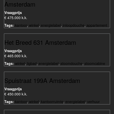
Amsterdam
Vraagprijs
€ 475.000 k.k.
Tags:
kantoor
,
winkel
,
energielabel
,
inloopdouche
,
appartement
Het Breed 631 Amsterdam
Vraagprijs
€ 465.000 k.k.
Tags:
winkel
,
ligbad
,
energielabel
,
stoomdouche
,
stoomcabine
Spuistraat 199A Amsterdam
Vraagprijs
€ 450.000 k.k.
Tags:
kantoor
,
winkel
,
kantoorruimte
,
energielabel
,
verhuur