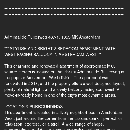
-----------------------------------------------------------------------------------
-----------------------------------------------------------------------------------
-----
Admiraal de Ruijterweg 467-1, 1055 MK Amsterdam
*** STYLISH AND BRIGHT 2 BEDROOM APARTMENT WITH
WEST-FACING BALCONY IN AMSTERDAM-WEST ***
This charming and renovated apartment of approximately 63
square meters is located on the vibrant Admiraal de Ruijterweg in
the popular Amsterdam-West district. The apartment was
renovated in 2018, and the property offers a well-designed layout,
plenty of natural light, and a lovely balcony facing southwest. A
move-in-ready home in one of the city's most dynamic areas.
LOCATION & SURROUNDINGS
This apartment is located in a lively neighborhood in Amsterdam-
West, just around the corner from the Erasmuspark – perfect for
relaxation, exercise, or a stroll. A wide range of shops,
supermarkets, and dining options are within walking distance,