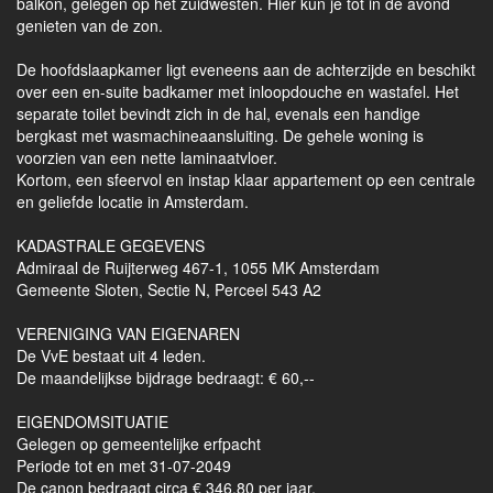
balkon, gelegen op het zuidwesten. Hier kun je tot in de avond
genieten van de zon.
De hoofdslaapkamer ligt eveneens aan de achterzijde en beschikt
over een en-suite badkamer met inloopdouche en wastafel. Het
separate toilet bevindt zich in de hal, evenals een handige
bergkast met wasmachineaansluiting. De gehele woning is
voorzien van een nette laminaatvloer.
Kortom, een sfeervol en instap klaar appartement op een centrale
en geliefde locatie in Amsterdam.
KADASTRALE GEGEVENS
Admiraal de Ruijterweg 467-1, 1055 MK Amsterdam
Gemeente Sloten, Sectie N, Perceel 543 A2
VERENIGING VAN EIGENAREN
De VvE bestaat uit 4 leden.
De maandelijkse bijdrage bedraagt: € 60,--
EIGENDOMSITUATIE
Gelegen op gemeentelijke erfpacht
Periode tot en met 31-07-2049
De canon bedraagt circa € 346,80 per jaar.