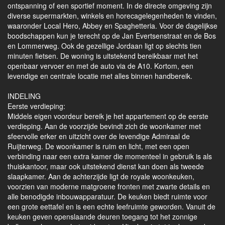
ontspanning of een sportief moment. In de directe omgeving zijn
diverse supermarkten, winkels en horecagelegenheden te vinden,
waaronder Local Hero, Abbey en Spaghetteria. Voor de dagelijkse
boodschappen kun je terecht op de Jan Evertsenstraat en de Bos
en Lommerweg. Ook de gezellige Jordaan ligt op slechts tien
minuten fietsen. De woning is uitstekend bereikbaar met het
openbaar vervoer en met de auto via de A10. Kortom, een
levendige en centrale locatie met alles binnen handbereik.
INDELING
Eerste verdieping:
Middels eigen voordeur bereik je het appartement op de eerste
verdieping. Aan de voorzijde bevindt zich de woonkamer met
sfeervolle erker en uitzicht over de levendige Admiraal de
Ruijterweg. De woonkamer is ruim en licht, met een open
verbinding naar een extra kamer die momenteel in gebruik is als
thuiskantoor, maar ook uitstekend dienst kan doen als tweede
slaapkamer. Aan de achterzijde ligt de royale woonkeuken,
voorzien van moderne matgroene fronten met zwarte details en
alle benodigde inbouwapparatuur. De keuken biedt ruimte voor
een grote eettafel en is een echte leefruimte geworden. Vanuit de
keuken geven openslaande deuren toegang tot het zonnige