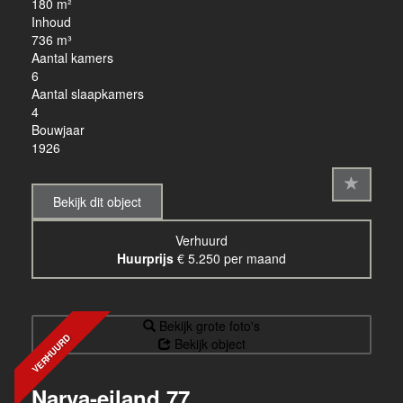
180 m²
Inhoud
736 m³
Aantal kamers
6
Aantal slaapkamers
4
Bouwjaar
1926
Bekijk dit object
Verhuurd
Huurprijs
€ 5.250 per maand
Bekijk grote foto's
VERHUURD
Bekijk object
Narva-eiland 77