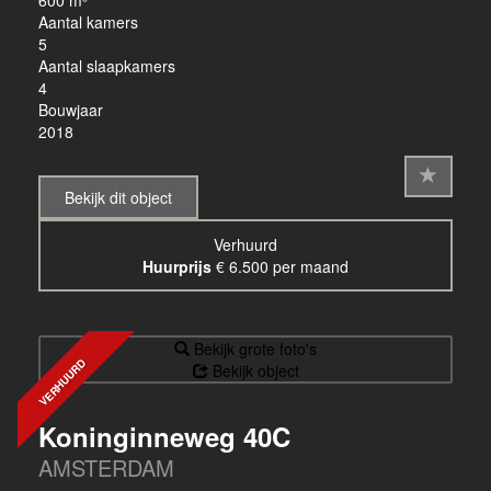
600 m³
Aantal kamers
5
Aantal slaapkamers
4
Bouwjaar
2018
Bekijk dit object
Verhuurd
Huurprijs
€ 6.500 per maand
Bekijk grote foto's
VERHUURD
Bekijk object
Koninginneweg 40C
AMSTERDAM