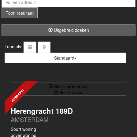
Toon resultaat
Uitgebreid zoeken
Toon als:
Standaard
Bekijk grote foto's
VERHUURD
Bekijk object
Herengracht 189D
AMSTERDAM
Soort woning
bovenwoning