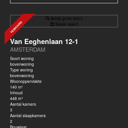
Bekijk grote foto's
VERHUURD
Bekijk object
Van Eeghenlaan 12-1
AMSTERDAM
Soort woning
bovenwoning
Type woning
bovenwoning
Woonoppervlakte
140 m²
Inhoud
448 m³
Aantal kamers
3
Aantal slaapkamers
2
Bouwjaar