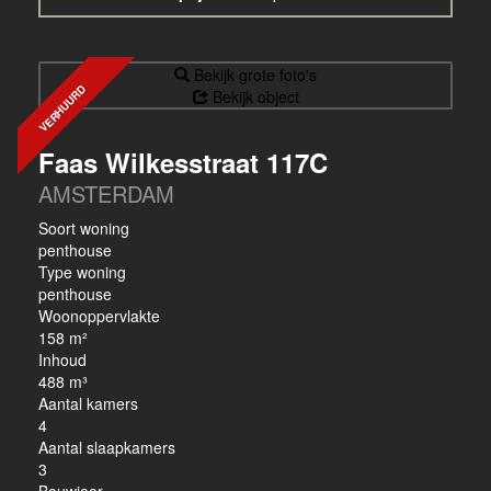
Bekijk grote foto's
VERHUURD
Bekijk object
Faas Wilkesstraat 117C
AMSTERDAM
Soort woning
penthouse
Type woning
penthouse
Woonoppervlakte
158 m²
Inhoud
488 m³
Aantal kamers
4
Aantal slaapkamers
3