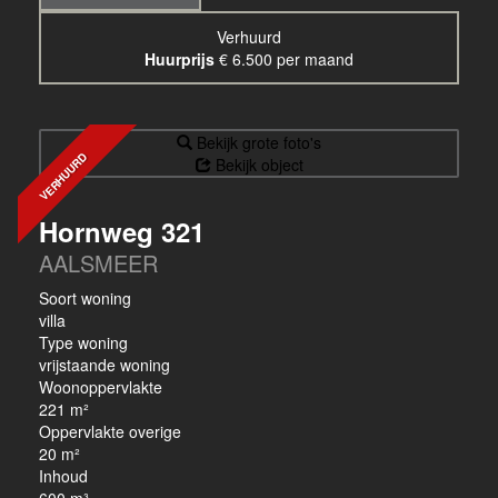
Verhuurd
Huurprijs
€ 6.500 per maand
Bekijk grote foto's
VERHUURD
Bekijk object
Hornweg 321
AALSMEER
Soort woning
villa
Type woning
vrijstaande woning
Woonoppervlakte
221 m²
Oppervlakte overige
20 m²
Inhoud