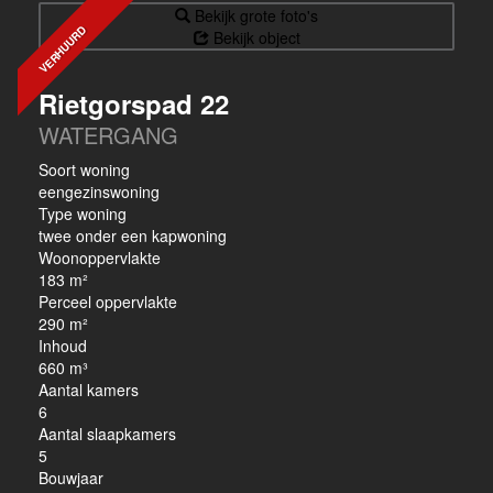
Bekijk grote foto's
VERHUURD
Bekijk object
Rietgorspad 22
WATERGANG
Soort woning
eengezinswoning
Type woning
twee onder een kapwoning
Woonoppervlakte
183 m²
Perceel oppervlakte
290 m²
Inhoud
660 m³
Aantal kamers
6
Aantal slaapkamers
5
Bouwjaar