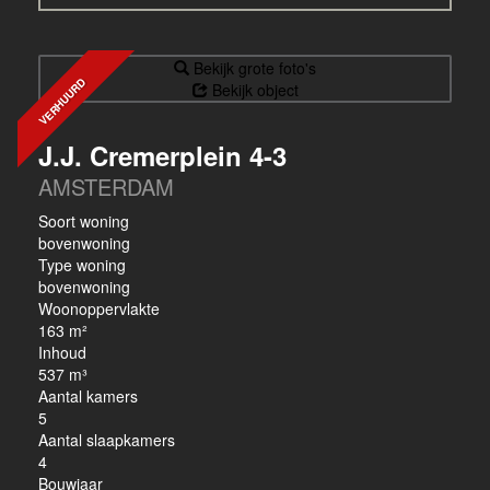
Bekijk grote foto's
VERHUURD
Bekijk object
J.J. Cremerplein 4-3
AMSTERDAM
Soort woning
bovenwoning
Type woning
bovenwoning
Woonoppervlakte
163 m²
Inhoud
537 m³
Aantal kamers
5
Aantal slaapkamers
4
Bouwjaar