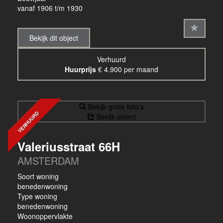
vanaf 1906 t/m 1930
Bekijk dit object
Verhuurd
Huurprijs
€ 4.900 per maand
Bekijk grote foto's
VERHUURD
Bekijk object
Valeriusstraat 66H
AMSTERDAM
Soort woning
benedenwoning
Type woning
benedenwoning
Woonoppervlakte