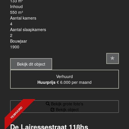
133 m²
Inhoud
550 m³
Aantal kamers
4
Aantal slaapkamers
2
Bouwjaar
1900
Bekijk dit object
Verhuurd
Huurprijs
€ 6.000 per maand
Bekijk grote foto's
VERHUURD
Bekijk object
De Lairessestraat 118hs