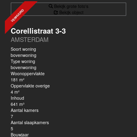
Bekijk grote foto's
VERHUURD
Bekijk object
Corellistraat 3-3
AMSTERDAM
Soort woning
bovenwoning
Type woning
bovenwoning
Woonoppervlakte
181 m²
Oppervlakte overige
4 m²
Inhoud
641 m³
Aantal kamers
7
Aantal slaapkamers
5
Bouwjaar