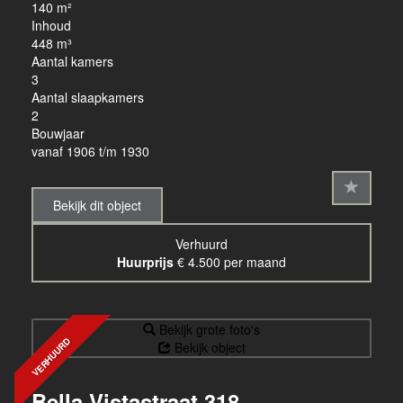
140 m²
Inhoud
448 m³
Aantal kamers
3
Aantal slaapkamers
2
Bouwjaar
vanaf 1906 t/m 1930
Bekijk dit object
Verhuurd
Huurprijs
€ 4.500 per maand
Bekijk grote foto's
VERHUURD
Bekijk object
Bella Vistastraat 318