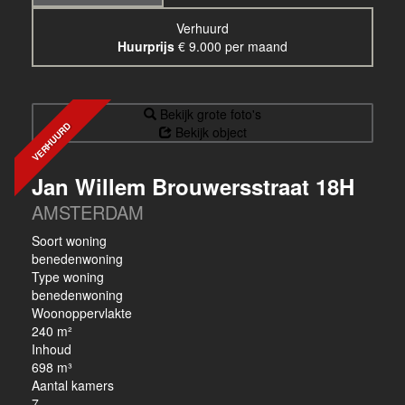
Verhuurd
Huurprijs
€ 9.000 per maand
Bekijk grote foto's
VERHUURD
Bekijk object
Jan Willem Brouwersstraat 18H
AMSTERDAM
Soort woning
benedenwoning
Type woning
benedenwoning
Woonoppervlakte
240 m²
Inhoud
698 m³
Aantal kamers
7