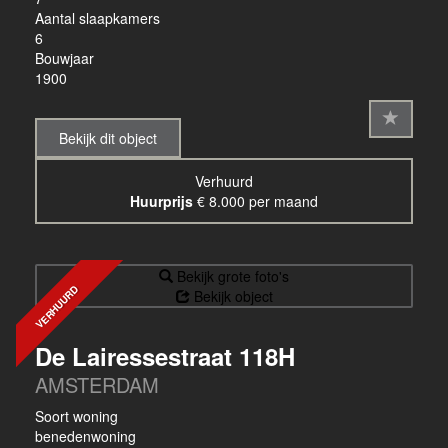
Aantal slaapkamers
6
Bouwjaar
1900
Bekijk dit object
Verhuurd
Huurprijs
€ 8.000 per maand
Bekijk grote foto's
VERHUURD
Bekijk object
De Lairessestraat 118H
AMSTERDAM
Soort woning
benedenwoning