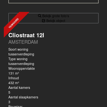
Bekijk grote foto's
VERHUURD
Bekijk object
Cliostraat 12I
AMSTERDAM
Soort woning
tussenverdieping
Type woning
tussenverdieping
Woonoppervlakte
131 m²
Inhoud
432 m³
Aantal kamers
5
Aantal slaapkamers
3
Bouwjaar