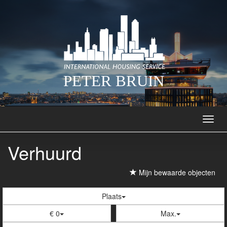
PETER BRUIN
Navig
Verhuurd
Mijn bewaarde objecten
Plaats
€ 0
Max.