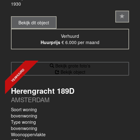
1930
Bekijk dit object
Verhuurd
Huurprijs
€ 6.000 per maand
Bekijk grote foto's
VERHUURD
Bekijk object
Herengracht 189D
AMSTERDAM
Soort woning
bovenwoning
Type woning
bovenwoning
Woonoppervlakte