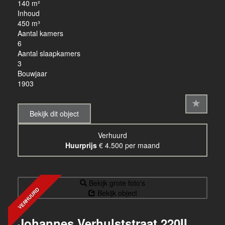
140 m²
Inhoud
450 m³
Aantal kamers
6
Aantal slaapkamers
3
Bouwjaar
1903
Bekijk dit object
Verhuurd
Huurprijs
€ 4.500 per maand
Bekijk grote foto's
VERHUURD
Bekijk object
Johannes Verhulststraat 220II