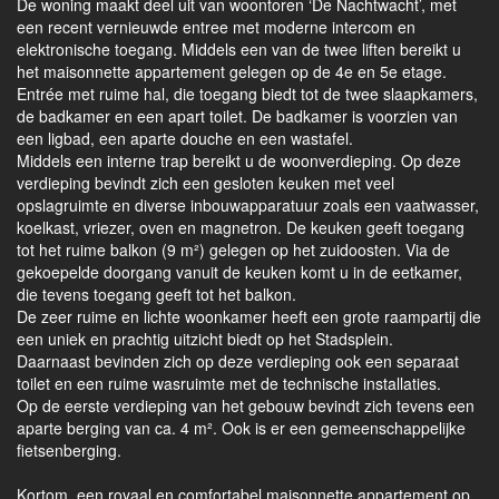
De woning maakt deel uit van woontoren ‘De Nachtwacht’, met
een recent vernieuwde entree met moderne intercom en
elektronische toegang. Middels een van de twee liften bereikt u
het maisonnette appartement gelegen op de 4e en 5e etage.
Entrée met ruime hal, die toegang biedt tot de twee slaapkamers,
de badkamer en een apart toilet. De badkamer is voorzien van
een ligbad, een aparte douche en een wastafel.
Middels een interne trap bereikt u de woonverdieping. Op deze
verdieping bevindt zich een gesloten keuken met veel
opslagruimte en diverse inbouwapparatuur zoals een vaatwasser,
koelkast, vriezer, oven en magnetron. De keuken geeft toegang
tot het ruime balkon (9 m²) gelegen op het zuidoosten. Via de
gekoepelde doorgang vanuit de keuken komt u in de eetkamer,
die tevens toegang geeft tot het balkon.
De zeer ruime en lichte woonkamer heeft een grote raampartij die
een uniek en prachtig uitzicht biedt op het Stadsplein.
Daarnaast bevinden zich op deze verdieping ook een separaat
toilet en een ruime wasruimte met de technische installaties.
Op de eerste verdieping van het gebouw bevindt zich tevens een
aparte berging van ca. 4 m². Ook is er een gemeenschappelijke
fietsenberging.
Kortom, een royaal en comfortabel maisonnette appartement op