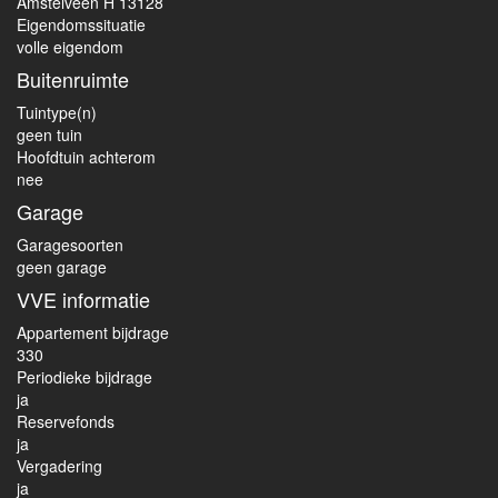
Amstelveen H 13128
Eigendomssituatie
volle eigendom
Buitenruimte
Tuintype(n)
geen tuin
Hoofdtuin achterom
nee
Garage
Garagesoorten
geen garage
VVE informatie
Appartement bijdrage
330
Periodieke bijdrage
ja
Reservefonds
ja
Vergadering
ja