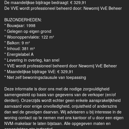
De maandelijkse bijdrage bedraagt: € 329,91
De VVE wordt professioneel beheerd door: Newomij VvE Beheer
BIJZONDERHEDEN:
* Bouwjaar: 1998
* Gelegen op eigen grond
* Woonoppervlakte: 122 m²
* Balkon: 9 m²
* Inhoud: 381 m³
* Energielabel A
* Levering in overleg, kan snel
* VVE wordt professioneel beheerd door Newomij VvE Beheer
* Maandelijkse bijdrage VvE: € 329,91
* Niet zelf bewoningsclausule van toepassing
Deze informatie is door ons met de nodige zorgvuldigheid
samengesteld op basis van gegevens van de verkoper (en/of
derden). Onzerzijds wordt echter geen enkele aansprakelijkheid
aanvaard voor enige onvolledigheid, onjuistheid of anderszins
dan wel de gevolgen daarvan. Wij adviseren u bij interesse in de
woning contact op te nemen met ons kantoor of u door een eigen
NVM-makelaar te laten bijstaan. Alle opgegeven maten en