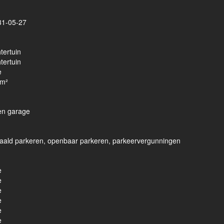
31-05-27
tertuin
tertuin
e
 m²
en garage
aald parkeren, openbaar parkeren, parkeervergunningen
e
e
e
e
e
e