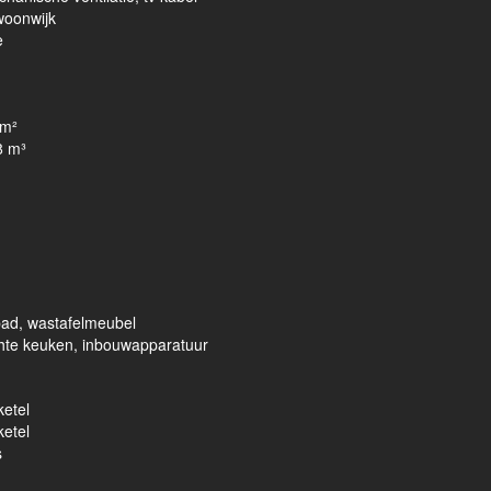
woonwijk
e
 m²
8 m³
bad, wastafelmeubel
hte keuken, inbouwapparatuur
ketel
ketel
s