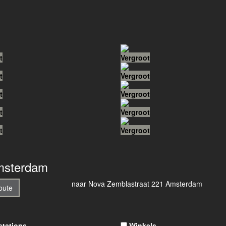
t
Vergroot
t
Vergroot
t
Vergroot
t
Vergroot
t
Vergroot
msterdam
naar
Nova Zemblastraat 221
Amsterdam
oute
stations
Winkels