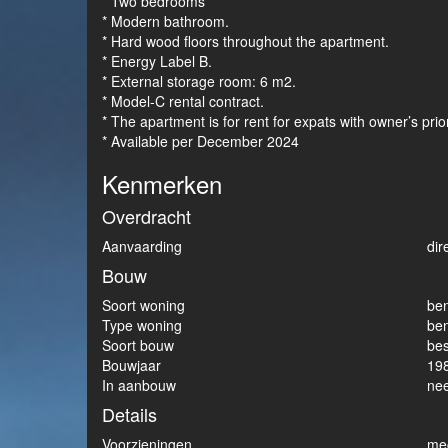
* Two bedrooms
* Modern bathroom.
* Hard wood floors throughout the apartment.
* Energy Label B.
* External storage room: 6 m2.
* Model-C rental contract.
* The apartment is for rent for expats with owner’s prio
* Available per December 2024
Kenmerken
Overdracht
Aanvaarding
dir
Bouw
Soort woning
be
Type woning
be
Soort bouw
be
Bouwjaar
19
In aanbouw
ne
Details
Voorzieningen
mec