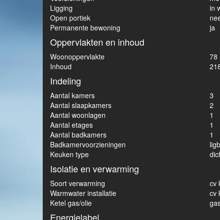
Ligging
in 
Open portiek
ne
Permanente bewoning
ja
Oppervlakten en inhoud
Woonoppervlakte
78
Inhoud
21
Indeling
Aantal kamers
3
Aantal slaapkamers
2
Aantal woonlagen
1
Aantal etages
1
Aantal badkamers
1
Badkamervoorzieningen
lig
Keuken type
dic
Isolatie en verwarming
Soort verwarming
cv 
Warmwater installatie
cv 
Ketel gas/olie
ga
Energielabel