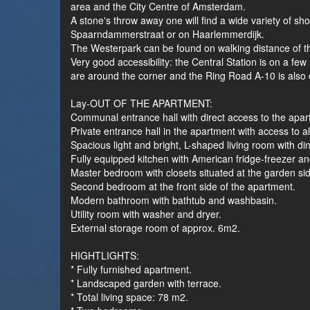
area and the City Centre of Amsterdam.
A stone's throw away one will find a wide variety of sho
Spaarndammerstraat or on Haarlemmerdijk.
The Westerpark can be found on walking distance of t
Very good accessibility: the Central Station is on a few
are around the corner and the Ring Road A-10 is also 
Lay-OUT OF THE APARTMENT:
Communal entrance hall with direct access to the apart
Private entrance hall in the apartment with access to al
Spacious light and bright, L-shaped living room with di
Fully equipped kitchen with American fridge-freezer a
Master bedroom with closets situated at the garden si
Second bedroom at the front side of the apartment.
Modern bathroom with bathtub and washbasin.
Utility room with washer and dryer.
External storage room of approx. 6m2.
HIGHTLIGHTS:
* Fully furnished apartment.
* Landscaped garden with terrace.
* Total living space: 78 m2.