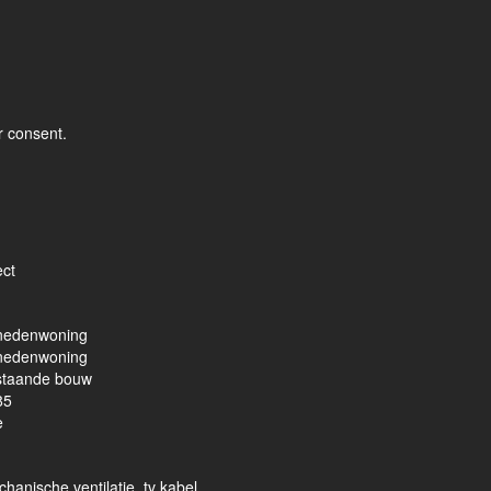
r consent.
ect
nedenwoning
nedenwoning
staande bouw
85
e
hanische ventilatie, tv kabel