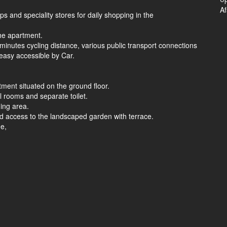
A
ps and speciality stores for daily shopping in the
he apartment.
 minutes cycling distance, various public transport connections
easy accessible by Car.
ment situated on the ground floor.
l rooms and separate toilet.
ning area.
nd access to the landscaped garden with terrace.
de,