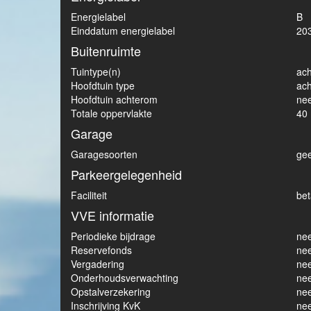
Energielabel
B
Einddatum energielabel
20
Buitenruimte
Tuintype(n)
ach
Hoofdtuin type
ach
Hoofdtuin achterom
ne
Totale oppervlakte
40
Garage
Garagesoorten
ge
Parkeergelegenheid
Faciliteit
bet
VVE informatie
Periodieke bijdrage
ne
Reservefonds
ne
Vergadering
ne
Onderhoudsverwachting
ne
Opstalverzekering
ne
Inschrijving KvK
ne