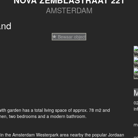
NOVA ZEMBLASTRAAT 221
AMSTERDAM
and
Bewaar object
V
V
V
M
0
in
with garden has a total living space of approx. 78 m2 and
itchen, two bedrooms and a modern bathroom.
et in the Amsterdam Westerpark area nearby the popular Jordaan