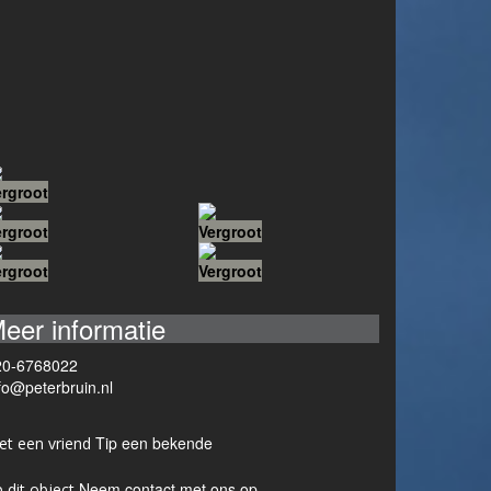
ergroot
ergroot
Vergroot
ergroot
Vergroot
eer informatie
20-6768022
fo@peterbruin.nl
Tip een bekende
Neem contact met ons op