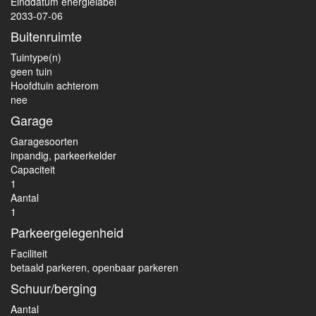
Einddatum energielabel
2033-07-06
Buitenruimte
Tuintype(n)
geen tuin
Hoofdtuin achterom
nee
Garage
Garagesoorten
inpandig, parkeerkelder
Capaciteit
1
Aantal
1
Parkeergelegenheid
Faciliteit
betaald parkeren, openbaar parkeren
Schuur/berging
Aantal