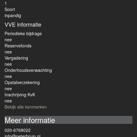
1
Soort
inpandig
VVE informatie
Periodieke bijdrage
nee
Reservefonds
nee
Vergadering
nee
Onderhoudsverwachting
nee
Opstalverzekering
nee
Inschrijving KvK
nee
Bekijk alle kenmerken
Meer informatie
020-6768022
info@peterbruin.nl